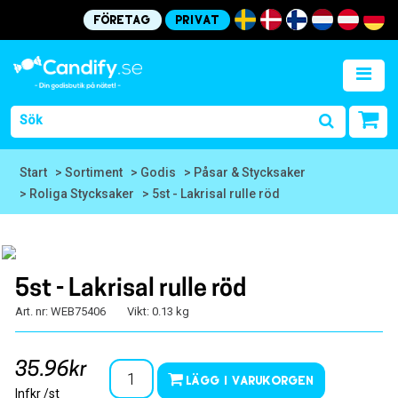
Företag
Privat
Start
> Sortiment
> Godis
> Påsar & Stycksaker
> Roliga Stycksaker
> 5st - Lakrisal rulle röd
5st - Lakrisal rulle röd
Art. nr: WEB75406
Vikt: 0.13 kg
35.96kr
Lägg i varukorgen
Infkr /st