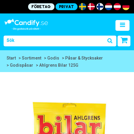
Företag
Privat
Start
> Sortiment
> Godis
> Påsar & Stycksaker
> Godispåsar
> Ahlgrens Bilar 125G