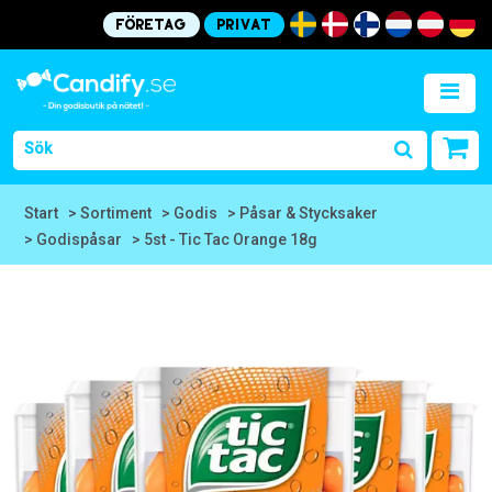
Företag
Privat
Start
> Sortiment
> Godis
> Påsar & Stycksaker
> Godispåsar
> 5st - Tic Tac Orange 18g