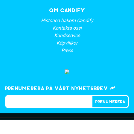
OM CANDIFY
Historien bakom Candify
Kontakta oss!
Kundservice
Köpvillkor
Press
Prenumerera på vårt nyhetsbrev
PRENUMERERA
©2023, CANDIFY.SE
Betalningar behandlas av
Shop4You Nordic AB