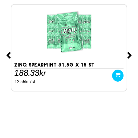
ZINQ Spearmint 31.5g x 15 st
ZI
188.33kr
1
12.56kr /st
12.