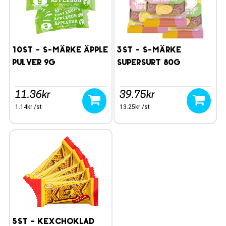
10st - S-märke Äpple
3st - S-Märke
pulver 9G
Supersurt 80g
11.36kr
39.75kr
1.14kr /st
13.25kr /st
5st - Kexchoklad