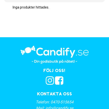
Inga produkter hittades.
Följ oss!
Kontakta oss
Telefon:
0470-515654
Mail:
info@candify.se