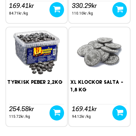
169.41kr
330.29kr
84.71kr /kg
110.10kr /kg
Tyrkisk Peber 2,2kg
XL KLOCKOR SALTA -
1,8 kg
254.58kr
169.41kr
115.72kr /kg
94.12kr /kg