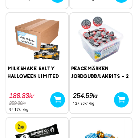
Milkshake Salty
Peacemärken
Halloween Limited
Jordgubb/lakrits - 2
2kg
kg
188.33kr
254.59kr
259.00kr
127.30kr /kg
94.17kr /kg