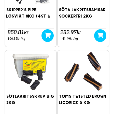
Skipper´s Pipe
Söta Lakritsbamsar
lösvikt 8kg (4st á
Sockerfri 2kg
2kg)
850.81kr
282.97kr
106.35kr /kg
141.49kr /kg
Sötlakritsskruv Big
Toms Twisted Brown
2kg
Licorice 3 kg