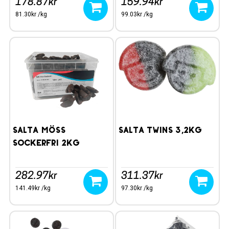
178.87kr
159.94kr
81.30kr /kg
99.03kr /kg
Salta Möss
Salta Twins 3,2kg
Sockerfri 2kg
282.97kr
311.37kr
141.49kr /kg
97.30kr /kg