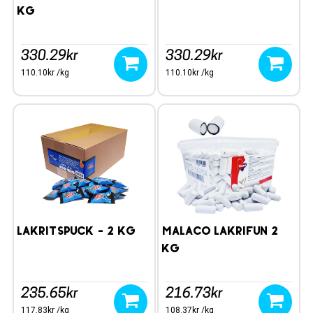
kg
330.29kr
330.29kr
110.10kr /kg
110.10kr /kg
Lakritspuck - 2 kg
Malaco Lakrifun 2
kg
235.65kr
216.73kr
117.83kr /kg
108.37kr /kg