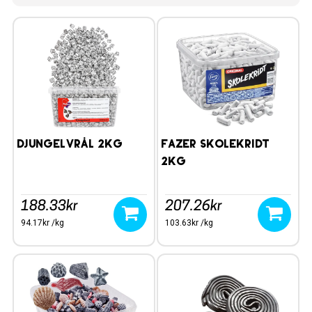
Djungelvrål 2kg
Fazer Skolekridt
2kg
188.33kr
207.26kr
94.17kr /kg
103.63kr /kg