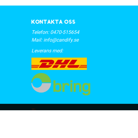
Kontakta oss
Telefon:
0470-515654
Mail:
info@candify.se
Leverans med: