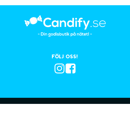
Följ oss!
Prenumerera på vå