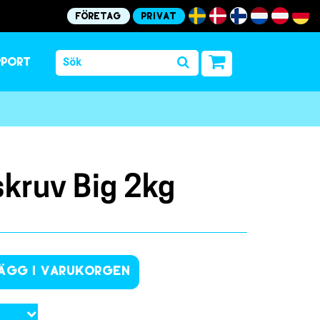
Företag
Privat
pport
skruv Big 2kg
ägg i varukorgen