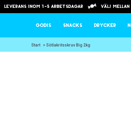
Leverans inom 1-5 arbetsdagar
välj mellan
Godis
Snacks
Drycker
N
Start
> Sötlakritsskruv Big 2kg