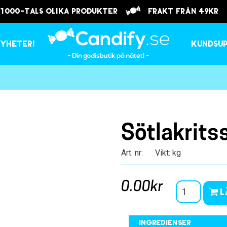
 1000-tals olika produkter
frakt från 49kr
yheter!
Kundsu
Sötlakrits
Art. nr:
Vikt: kg
0.00kr
L
Ingredienser