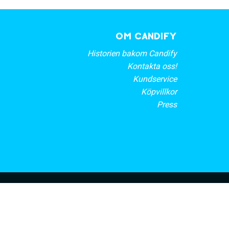
OM CANDIFY
Historien bakom Candify
Kontakta oss!
Kundservice
Köpvillkor
Press
rt nyhetsbrev
PRENUMERERA