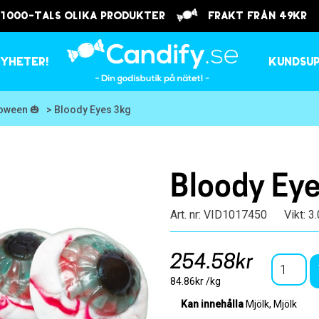
 1000-tals olika produkter
frakt från 49kr
yheter!
Kundsu
loween 🎃
> Bloody Eyes 3kg
Bloody Ey
Art. nr: VID1017450
Vikt: 3
254.58kr
84.86kr /kg
Kan innehålla
Mjölk, Mjölk