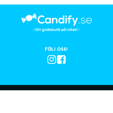
Följ oss!
Prenumerera på vå