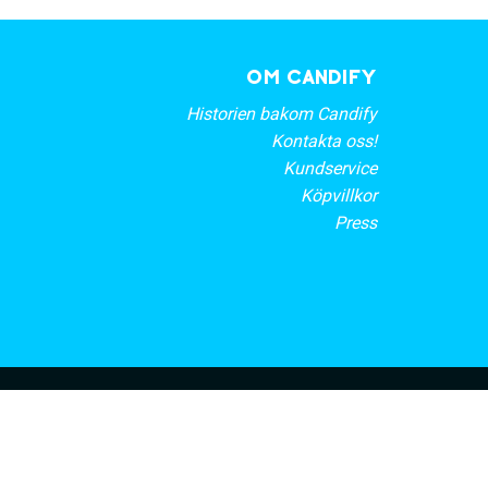
OM CANDIFY
Historien bakom Candify
Kontakta oss!
Kundservice
Köpvillkor
Press
rt nyhetsbrev
PRENUMERERA