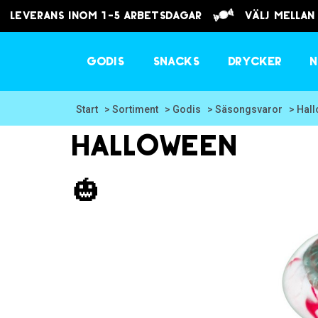
Leverans inom 1-5 arbetsdagar
välj mellan
Godis
Snacks
Drycker
N
Start
> Sortiment
> Godis
> Säsongsvaror
> Hal
Halloween
🎃