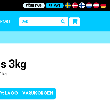
Företag
Privat
pport
es 3kg
.0 kg
Lägg i varukorgen