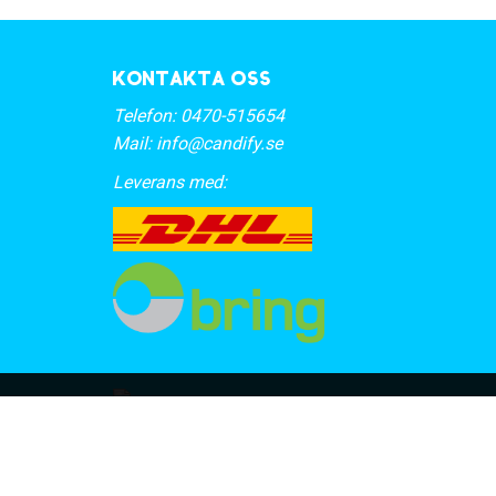
Kontakta oss
Telefon:
0470-515654
Mail:
info@candify.se
Leverans med: