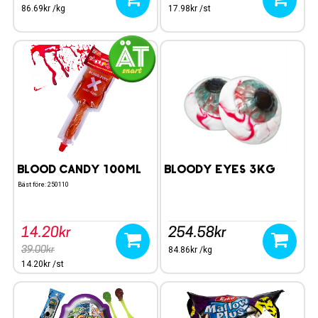
86.69kr /kg
17.98kr /st
Blood Candy 100ml
Bloody Eyes 3kg
Bäst före: 250110
14.20kr
254.58kr
39.00kr
84.86kr /kg
14.20kr /st