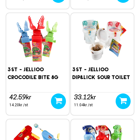
3st - Jellioo
3st - Jellioo
Crocodile Bite 8g
Dip&Lick Sour Toilet
20g
42.59kr
33.12kr
14.20kr /st
11.04kr /st