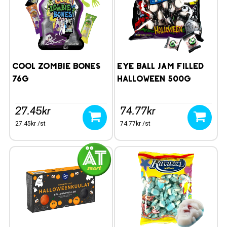
Cool Zombie Bones
Eye Ball Jam Filled
76g
Halloween 500g
27.45kr
74.77kr
27.45kr /st
74.77kr /st