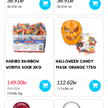
36.91kr
36.91kr
36.91kr /st
36.91kr /st
HARIBO Rainbow
Halloween Candy
Worms Sour 2kg
Mask Orange 175g
149.00kr
112.62kr
264.05kr
112.62kr /st
74.50kr /kg