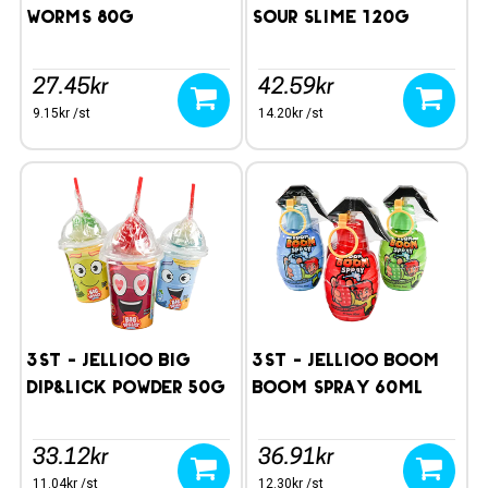
Worms 80g
Sour Slime 120g
27.45kr
42.59kr
9.15kr /st
14.20kr /st
3st - Jellioo Big
3st - Jellioo Boom
Dip&Lick Powder 50g
Boom Spray 60ml
33.12kr
36.91kr
11.04kr /st
12.30kr /st