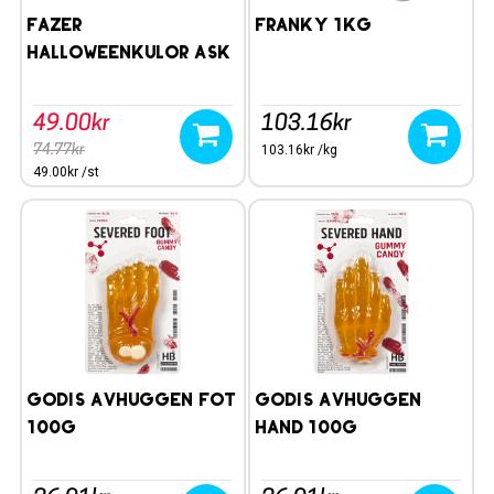
Fazer
Franky 1kg
Halloweenkulor ask
260g
Bäst före: 260319
49.00kr
103.16kr
74.77kr
103.16kr /kg
49.00kr /st
Godis Avhuggen Fot
Godis Avhuggen
100g
Hand 100g