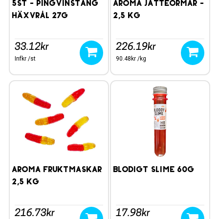
5st - Pingvinstång
AROMA JÄTTEORMAR -
Häxvrål 27g
2,5 kg
33.12kr
226.19kr
Infkr /st
90.48kr /kg
Aroma Fruktmaskar
Blodigt Slime 60g
2,5 kg
216.73kr
17.98kr