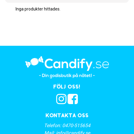
Inga produkter hittades.
Följ oss!
Kontakta oss
Telefon:
0470-515654
Mail:
info@candify.se