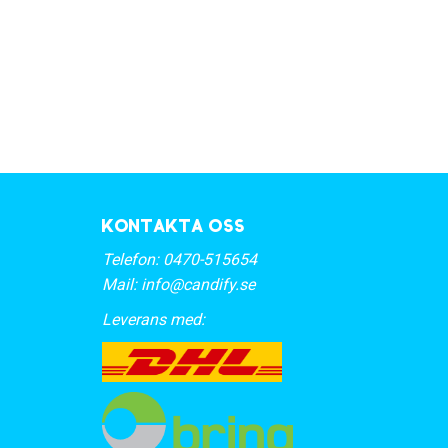
Kontakta oss
Telefon:
0470-515654
Mail:
info@candify.se
Leverans med: