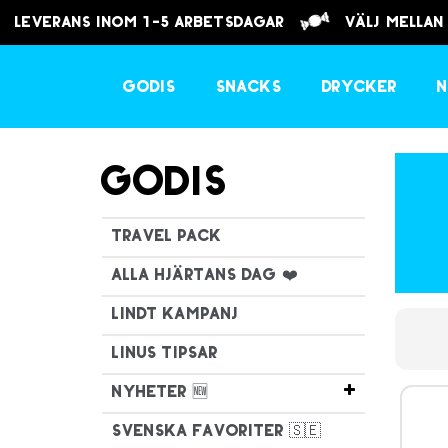
Leverans inom 1-5 arbetsdagar
välj mellan
Godis
Snacks
Drycker
N
Godis
Travel Pack
Alla hjärtans dag ❤️
Lindt Kampanj
Linus tipsar
Nyheter 🆕
Svenska favoriter 🇸🇪