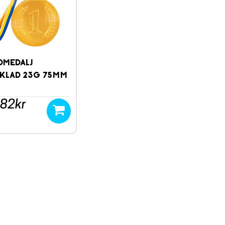
dmedalj
klad 23g 75mm
.82kr