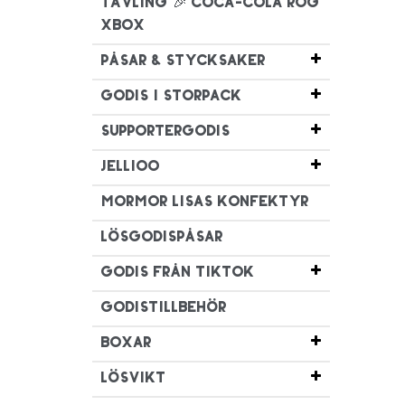
TÄVLING 🎉 Coca-Cola ROG
XBOX
Påsar & Stycksaker
Godis i Storpack
Supportergodis
Jellioo
Mormor Lisas Konfektyr
Lösgodispåsar
Godis från TikTok
Godistillbehör
Boxar
Lösvikt