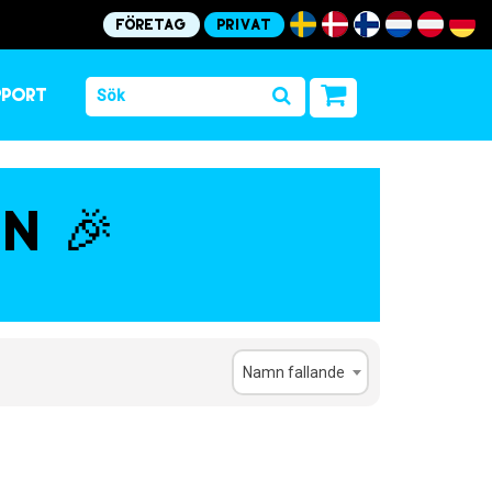
Företag
Privat
pport
n 🎉
Namn fallande