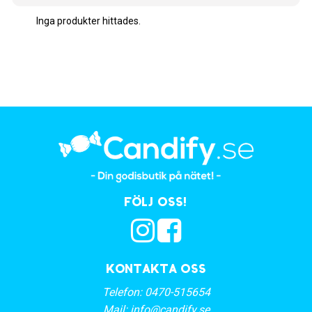
Inga produkter hittades.
Följ oss!
Kontakta oss
Telefon:
0470-515654
Mail:
info@candify.se