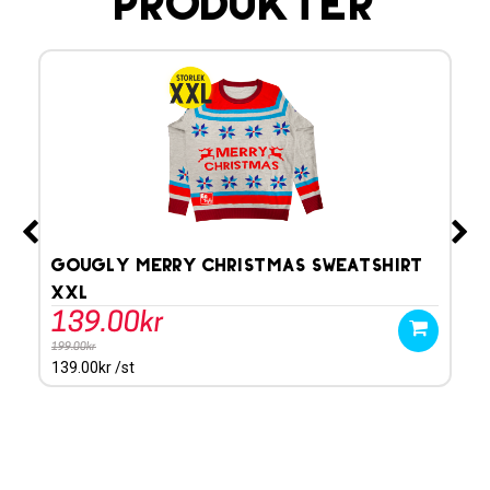
produkter
t
GoUgly Merry Christmas Sweatshirt
Go
XXL
M
139.00kr
1
199.00kr
199.
139.00kr /st
139