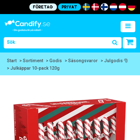
Företag
Privat
Start
> Sortiment
> Godis
> Säsongsvaror
> Julgodis 🎅
> Julkäppar 10-pack 120g