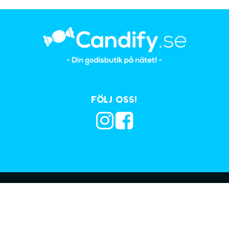
Följ oss!
Prenumerera på vå