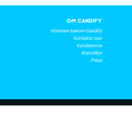
OM CANDIFY
Historien bakom Candify
Kontakta oss!
Kundservice
Köpvillkor
Press
rt nyhetsbrev
PRENUMERERA