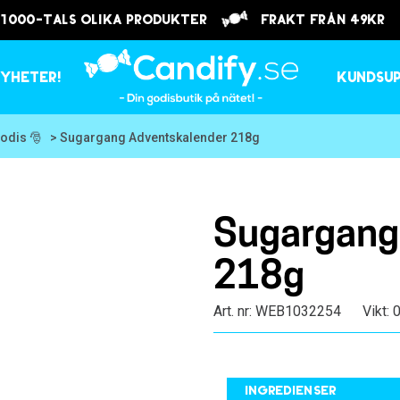
 1000-tals olika produkter
frakt från 49kr
yheter!
Kundsu
odis 🎅
> Sugargang Adventskalender 218g
Sugargang
218g
Art. nr: WEB1032254
Vikt: 
Ingredienser