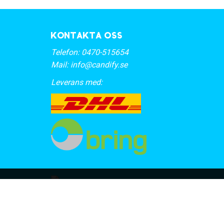
Kontakta oss
Telefon:
0470-515654
Mail:
info@candify.se
Leverans med: