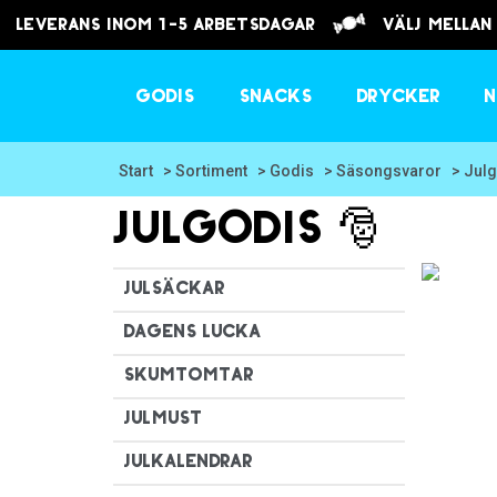
Leverans inom 1-5 arbetsdagar
välj mellan
Godis
Snacks
Drycker
N
Start
> Sortiment
> Godis
> Säsongsvaror
> Julg
Julgodis 🎅
Julsäckar
Dagens Lucka
Skumtomtar
Julmust
Julkalendrar