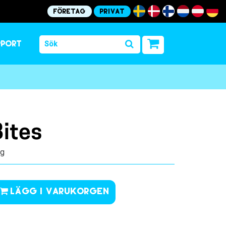
Företag
Privat
pport
Bites
kg
Lägg i varukorgen