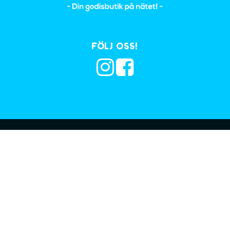
Följ oss!
Prenumerera på vå
©2023, CANDIFY.SE
Betalningar behandlas av
Shop4You Nordic AB