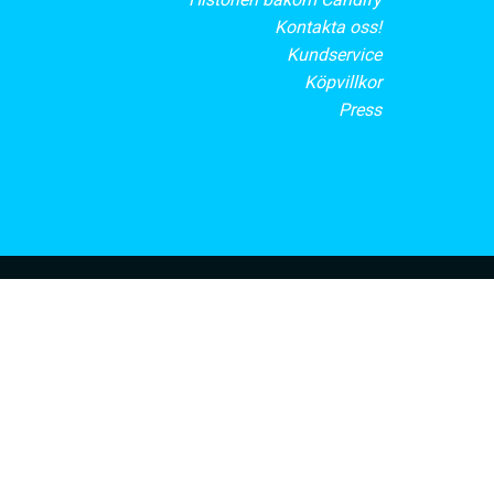
Kontakta oss!
Kundservice
Köpvillkor
Press
rt nyhetsbrev
PRENUMERERA