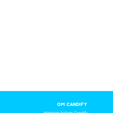
OM CANDIFY
Historien bakom Candify