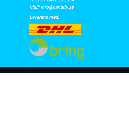
Mail:
info@candify.se
Leverans med: