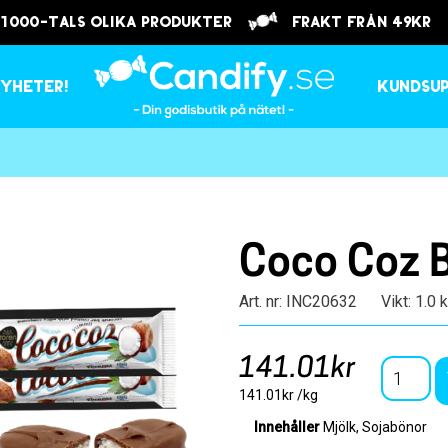
 1000-tals olika produkter
frakt från 49kr
yheter!
Kundsu
Coco Coz 
Art. nr: INC20632
Vikt: 1.0 
141.01kr
141.01kr /kg
Innehåller
Mjölk, Sojabönor