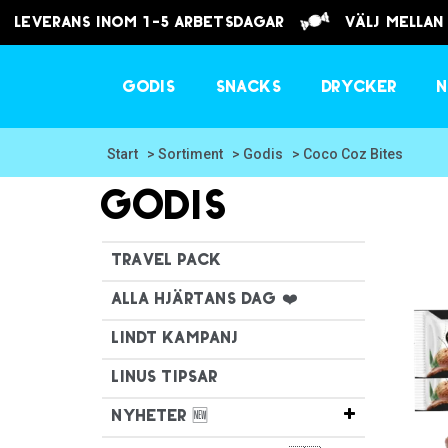
Leverans inom 1-5 arbetsdagar
välj mellan
Godis
Snacks
Drycker
N
Start
> Sortiment
> Godis
> Coco Coz Bites
Godis
Travel Pack
Alla hjärtans dag ❤️
Lindt Kampanj
Linus tipsar
Nyheter 🆕